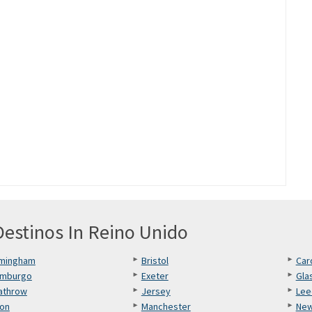
estinos In Reino Unido
rmingham
Bristol
Card
imburgo
Exeter
Gla
athrow
Jersey
Lee
ton
Manchester
New