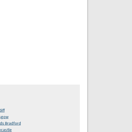
iff
sgow
ds Bradford
castle