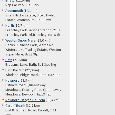
Bristol
(11,6 km)
Ncp Car Park, Bs1 3db
Avonmouth
(14,1 km)
Site 5 Hydro Estate, Site 5 Hydro
Estate, Avonmouth, Bs11 9hw
North
(16,7 km)
Frenchay Park Service Station, 213a
Frenchay Park Rd,frenchay, Bs16 1lf
Weston Super Mare
(19,0 km)
Becks Business Park, Warne Rd,
Winterstoke Trading Estate, Weston
Super Mare, Bs23 3tp
Bath
(21,6 km)
Brassmill Lane, Bath, Ba1 3je, Eng
Bath Rail Stn
(22,9 km)
Windsor Bridge Road, Bath, Ba2 3dt
Newport
(28,9 km)
Estuary Road, Queensway
Meadows, Estuary Road Queensway
Meadows, Newport, Np19 4sx
Newport Estação De Trem
(30,4 km)
Cardiff Roath
(32,7 km)
Unit 8 Hadfield Road, Cardiff, Cf11
8tw