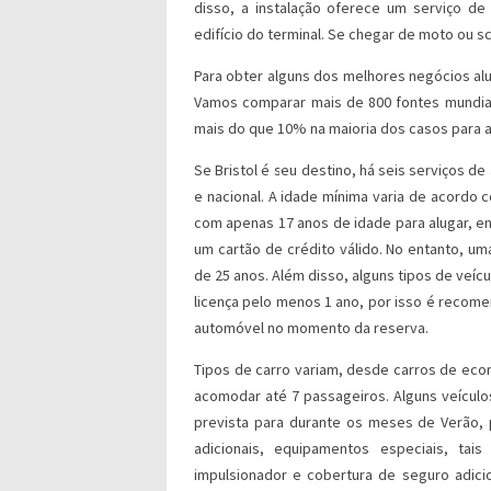
disso, a instalação oferece um serviço de 
edifício do terminal. Se chegar de moto ou s
Para obter alguns dos melhores negócios al
Vamos comparar mais de 800 fontes mundial
mais do que 10% na maioria dos casos para a
Se Bristol é seu destino, há seis serviços de 
e nacional. A idade mínima varia de acordo 
com apenas 17 anos de idade para alugar, e
um cartão de crédito válido. No entanto, u
de 25 anos. Além disso, alguns tipos de veíc
licença pelo menos 1 ano, por isso é recom
automóvel no momento da reserva.
Tipos de carro variam, desde carros de ec
acomodar até 7 passageiros. Alguns veícul
prevista para durante os meses de Verão, 
adicionais, equipamentos especiais, ta
impulsionador e cobertura de seguro adic