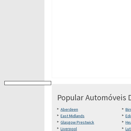
Popular Automóveis D
Aberdeen
Bi
East Midlands
Ed
Glasgow Prestwick
He
Liverpool
Lu