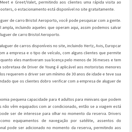
Meet e Greet/Valet, permitindo aos clientes uma rápida visita ao
cooters, o estacionamento está disponível no site gratuitamente.
uguer de carro Bristol Aeroporto, você pode pesquisar com a gente.
 ampla, incluindo aqueles que operam aqui, assim podemos salvar
luguer de carro Bristol Aeroporto.
aluguer de carros disponíveis no site, incluindo Hertz, Avis, Europcar
com a empresa e o tipo de veículo, com alguns clientes que permite
nquanto eles mantiveram sua licença pelo menos de 36 meses e tem
ma sobretaxa de Driver de Young é aplicável aos motoristas menores
ulos requerem o driver ser um mínimo de 30 anos de idade e teve sua
endado que os clientes dobro verificar com a empresa de aluguer de
onomia pequena capacidade para 4 adultos para minivans que podem
os não vêm equipados com ar condicionado, então se a viagem está
pode ser de interesse para olhar no momento da reserva. Drivers
is como equipamentos de navegação por satélite, assentos do
ional pode ser adicionado no momento da reserva, permitindo aos