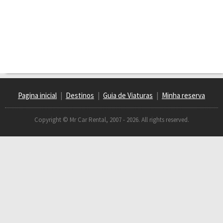
Pagina inicial
|
Destinos
|
Guia de Viaturas
|
Minha reserva
Copyright © Mr Car Rental, 2007 - 2026. All rights reserved.