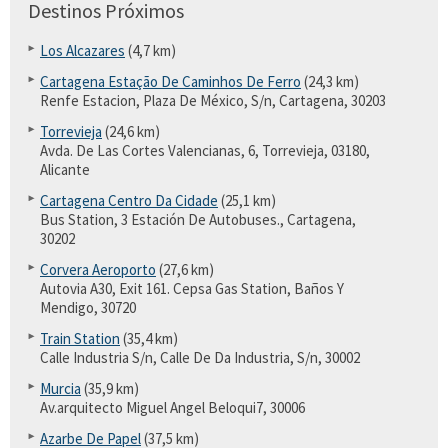
Destinos Próximos
Los Alcazares
(4,7 km)
Cartagena Estação De Caminhos De Ferro
(24,3 km)
Renfe Estacion, Plaza De México, S/n, Cartagena, 30203
Torrevieja
(24,6 km)
Avda. De Las Cortes Valencianas, 6, Torrevieja, 03180,
Alicante
Cartagena Centro Da Cidade
(25,1 km)
Bus Station, 3 Estación De Autobuses., Cartagena,
30202
Corvera Aeroporto
(27,6 km)
Autovia A30, Exit 161. Cepsa Gas Station, Baños Y
Mendigo, 30720
Train Station
(35,4 km)
Calle Industria S/n, Calle De Da Industria, S/n, 30002
Murcia
(35,9 km)
Av.arquitecto Miguel Angel Beloqui7, 30006
Azarbe De Papel
(37,5 km)